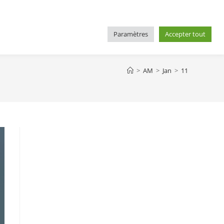
nnelle
Nos solutions
Nous contacter
Paramètres
Accepter tout
>
AM
>
Jan
>
11